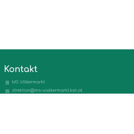
Kontakt
MS Völkermarkt
direktion@ms-voelkermarkt.ksn.at
04232 / 2813
Johann-Heinrich-Pestalozzi-Straße 4/1
9100 Völkermarkt
Austria
https://msvoelkermarkt.edupage.org