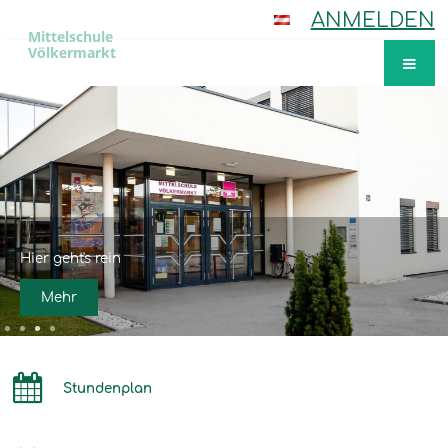
ANMELDEN
Mittelschule
Völkermarkt
Startseite
Von der Bürgerschule zum modernen Schulzentrum
Mehr
Stundenplan