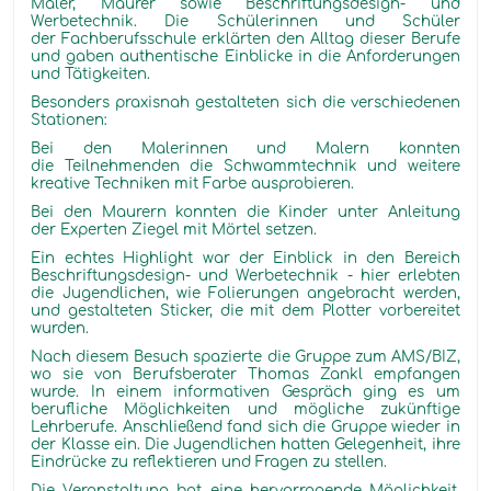
Maler, Maurer sowie Beschriftungsdesign- und
Werbetechnik. Die Schülerinnen und Schüler
der Fachberufsschule erklärten den Alltag dieser Berufe
und gaben authentische Einblicke in die Anforderungen
und Tätigkeiten.
Besonders praxisnah gestalteten sich die verschiedenen
Stationen:
Bei den Malerinnen und Malern konnten
die Teilnehmenden die Schwammtechnik und weitere
kreative Techniken mit Farbe ausprobieren.
Bei den Maurern konnten die Kinder unter Anleitung
der Experten Ziegel mit Mörtel setzen.
Ein echtes Highlight war der Einblick in den Bereich
Beschriftungsdesign- und Werbetechnik - hier erlebten
die Jugendlichen, wie Folierungen angebracht werden,
und gestalteten Sticker, die mit dem Plotter vorbereitet
wurden.
Nach diesem Besuch spazierte die Gruppe zum AMS/BIZ,
wo sie von Berufsberater Thomas Zankl empfangen
wurde. In einem informativen Gespräch ging es um
berufliche Möglichkeiten und mögliche zukünftige
Lehrberufe. Anschließend fand sich die Gruppe wieder in
der Klasse ein. Die Jugendlichen hatten Gelegenheit, ihre
Eindrücke zu reflektieren und Fragen zu stellen.
Die Veranstaltung bot eine hervorragende Möglichkeit,