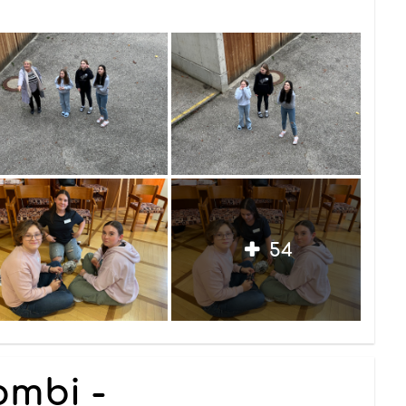
54
mbi -