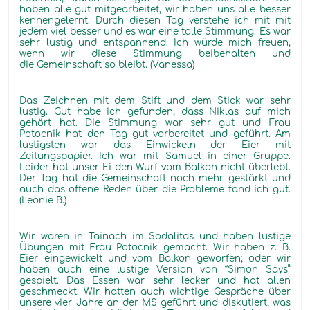
haben alle gut mitgearbeitet, wir haben uns alle besser
kennengelernt. Durch diesen Tag verstehe ich mit mit
jedem viel besser und es war eine tolle Stimmung. Es war
sehr lustig und entspannend. Ich würde mich freuen,
wenn wir diese Stimmung beibehalten und
die Gemeinschaft so bleibt. (Vanessa)
Das Zeichnen mit dem Stift und dem Stick war sehr
lustig. Gut habe ich gefunden, dass Niklas auf mich
gehört hat. Die Stimmung war sehr gut und Frau
Potocnik hat den Tag gut vorbereitet und geführt. Am
lustigsten war das Einwickeln der Eier mit
Zeitungspapier. Ich war mit Samuel in einer Gruppe.
Leider hat unser Ei den Wurf vom Balkon nicht überlebt.
Der Tag hat die Gemeinschaft noch mehr gestärkt und
auch das offene Reden über die Probleme fand ich gut.
(Leonie B.)
Wir waren in Tainach im Sodalitas und haben lustige
Übungen mit Frau Potocnik gemacht. Wir haben z. B.
Eier eingewickelt und vom Balkon geworfen; oder wir
haben auch eine lustige Version von “Simon Says”
gespielt. Das Essen war sehr lecker und hat allen
geschmeckt. Wir hatten auch wichtige Gespräche über
unsere vier Jahre an der MS geführt und diskutiert, was