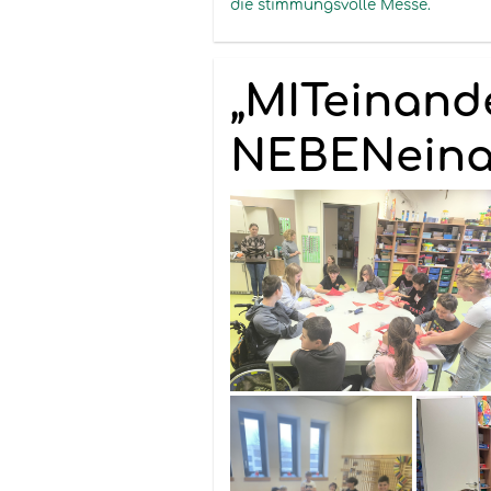
die stimmungsvolle Messe.
„MITeinande
NEBENeina