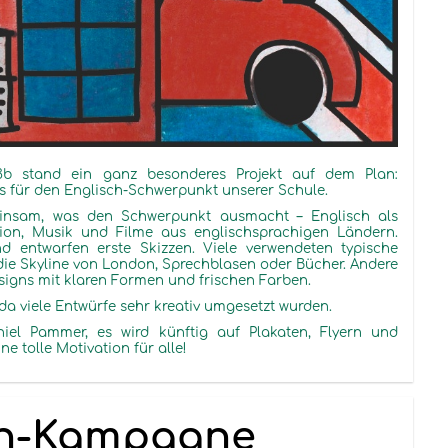
3b
stand ein
ganz besonderes Projekt auf dem Plan:
s für den Englisch-Schwerpunkt unserer Schule.
insam, was den Schwerpunkt ausmacht – Englisch als
ion, Musik und Filme aus englischsprachigen Ländern.
 entwarfen erste Skizzen. Viele verwendeten typische
 die Skyline von London, Sprechblasen oder Bücher. Andere
signs mit klaren Formen und frischen Farben.
 da viele
Entwürfe sehr kreativ umgesetzt wurden.
niel Pammer, es
wird künftig auf Plakaten, Flyern und
eine
tolle
Motivation für alle!
en-Kampagne