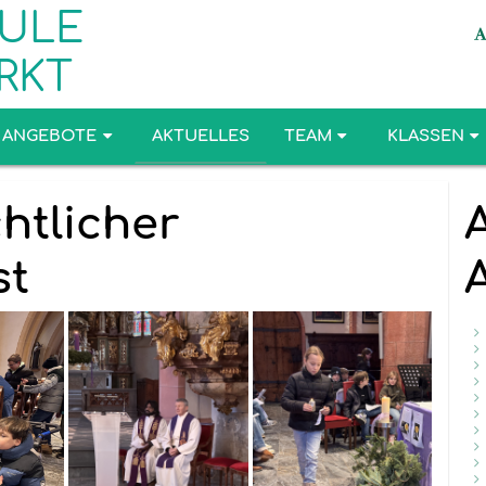
ULE
RKT
ANGEBOTE
AKTUELLES
TEAM
KLASSEN
htlicher
st