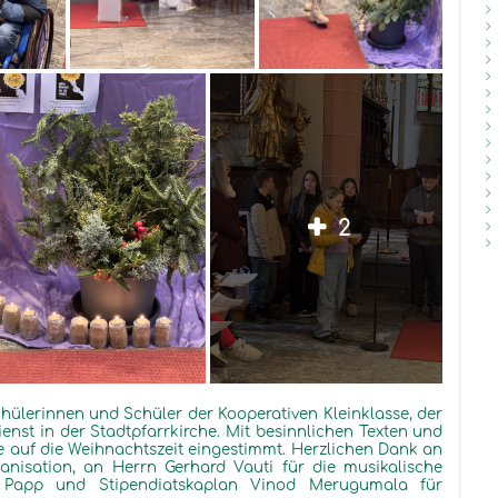
2
hülerinnen und Schüler der Kooperativen Kleinklasse,
der
enst in der Stadtpfarrkirche. Mit besinnlichen Texten und
le
auf die Weihnachtszeit
eingestimmt. Herzlichen
Dank an
ganisation, an Herrn
Gerhard
Vauti
für die musikalische
n Papp und
Stipendiatskaplan
Vinod
Meru
gumala
für