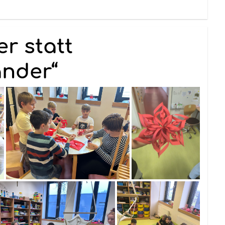
r statt
nder“