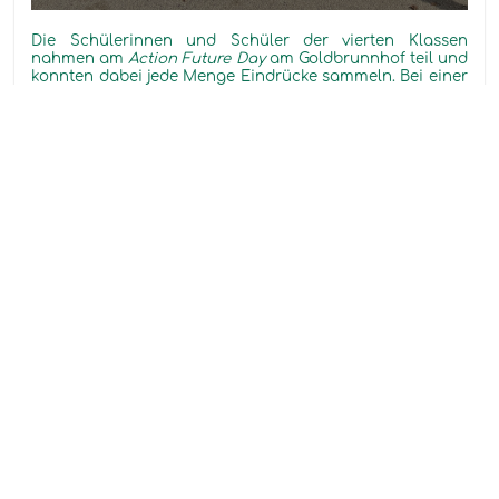
Die Schülerinnen und Schüler der vierten Klassen
nahmen am
Action Future Day
am Goldbrunnhof teil und
konnten dabei jede Menge Eindrücke sammeln. Bei einer
interessanten und hervorragend organisierten
Stationsführung konnten sie vieles sehen, ausprobieren
und Neues kennenlernen. Ein herzliches Dankeschön
auch für die köstliche Verpflegung und den gelungenen
Vormittag.
Aktuelles Archiv
Juli 2026
Juni 2026
Mai 2026
April 2026
März 2026
Februar 2026
Januar 2026
Dezember 2025
November 2025
Oktober 2025
September 2025
Juli 2025
Juni 2025