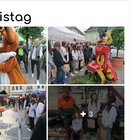
istag
3