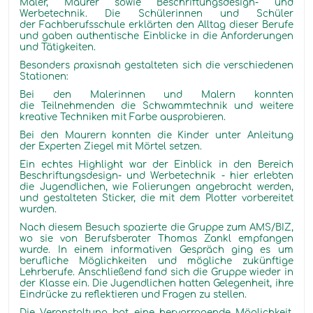
Maler, Maurer sowie Beschriftungsdesign- und
Werbetechnik. Die Schülerinnen und Schüler
der Fachberufsschule erklärten den Alltag dieser Berufe
und gaben authentische Einblicke in die Anforderungen
und Tätigkeiten.
Besonders praxisnah gestalteten sich die verschiedenen
Stationen:
Bei den Malerinnen und Malern konnten
die Teilnehmenden die Schwammtechnik und weitere
kreative Techniken mit Farbe ausprobieren.
Bei den Maurern konnten die Kinder unter Anleitung
der Experten Ziegel mit Mörtel setzen.
Ein echtes Highlight war der Einblick in den Bereich
Beschriftungsdesign- und Werbetechnik - hier erlebten
die Jugendlichen, wie Folierungen angebracht werden,
und gestalteten Sticker, die mit dem Plotter vorbereitet
wurden.
Nach diesem Besuch spazierte die Gruppe zum AMS/BIZ,
wo sie von Berufsberater Thomas Zankl empfangen
wurde. In einem informativen Gespräch ging es um
berufliche Möglichkeiten und mögliche zukünftige
Lehrberufe. Anschließend fand sich die Gruppe wieder in
der Klasse ein. Die Jugendlichen hatten Gelegenheit, ihre
Eindrücke zu reflektieren und Fragen zu stellen.
Die Veranstaltung bot eine hervorragende Möglichkeit,