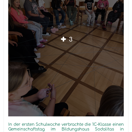
3
In
der ersten Schulwoche
verbrachte die 1C-Klasse einen
Gemeinschaftstag im Bildungshaus
Sodalitas
in