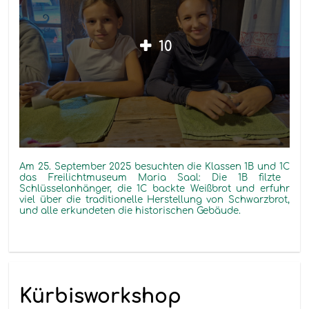
10
Am 25. September 2025 besuchten die Klassen 1
B
und 1
C
das Freilichtmuseum Maria Saal: Die 1
B
filzte
Schlüsselanhänger, die 1
C
backte Weißbrot und erfuhr
viel über die traditionelle Herstellung von Schwarzbrot,
und alle erkundeten die historischen Gebäude.
Kürbisworkshop