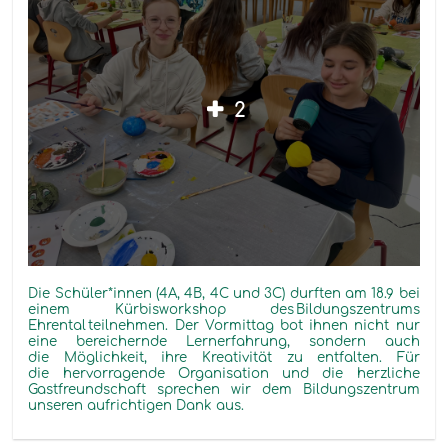
2
Die
Schüler*innen
(4A, 4B, 4C und 3C) durften
am
18.9 bei
einem
Kürbisworkshop
des
Bildungszentrums
Ehrental
teilnehmen.
Der Vormittag
bot ihnen nicht nur
eine bereichernde Lernerfahrung, sondern auch
die Möglichkeit, ihre Kreativität zu entfalten.
Für
die hervorragende Organisation und die herzliche
Gastfreundschaft sprechen wir dem Bildungszentrum
unseren aufrichtigen Dank aus.