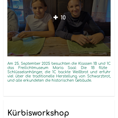
10
Am 25. September 2025 besuchten die Klassen 1
B
und 1
C
das Freilichtmuseum Maria Saal: Die 1
B
filzte
Schlüsselanhänger, die 1
C
backte Weißbrot und erfuhr
viel über die traditionelle Herstellung von Schwarzbrot,
und alle erkundeten die historischen Gebäude.
Kürbisworkshop