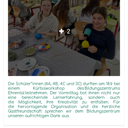
2
Die
Schüler*innen
(4A, 4B, 4C und 3C) durften
am
18.9 bei
einem
Kürbisworkshop
des
Bildungszentrums
Ehrental
teilnehmen.
Der Vormittag
bot ihnen nicht nur
eine bereichernde Lernerfahrung, sondern auch
die Möglichkeit, ihre Kreativität zu entfalten.
Für
die hervorragende Organisation und die herzliche
Gastfreundschaft sprechen wir dem Bildungszentrum
unseren aufrichtigen Dank aus.