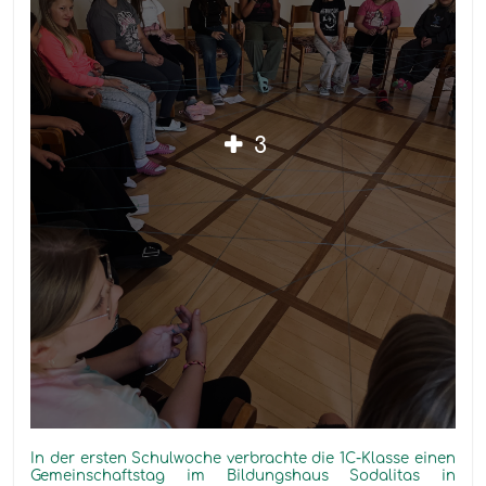
3
In
der ersten Schulwoche
verbrachte die 1C-Klasse einen
Gemeinschaftstag im Bildungshaus
Sodalitas
in