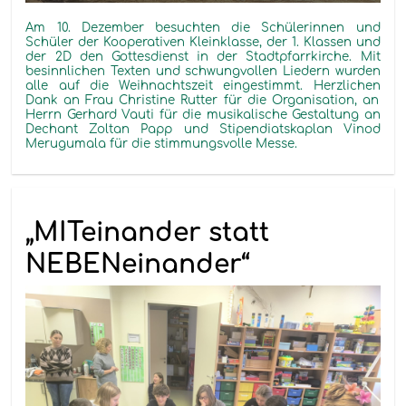
Am 10. Dezember besuchten die Schülerinnen und
Schüler der Kooperativen Kleinklasse,
der 1. Klassen
und
der
2D den Gottesdienst in der Stadtpfarrkirche. Mit
besinnlichen Texten und
schwungvollen Liedern
wurden
alle
auf die Weihnachtszeit
eingestimmt. Herzlichen
Dank an Frau Christine
Rutter
für
die Organisation, an
Herrn
Gerhard
Vauti
für die musikalische Gestaltung
an
Dechant Zoltan Papp und
Stipendiatskaplan
Vinod
Meru
gumala
für die stimmungsvolle Messe.
„MITeinander statt
NEBENeinander“