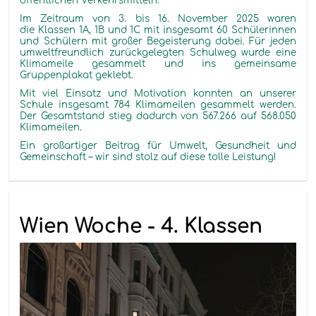
öffentlichen Verkehrsmitteln.
Im Zeitraum von 3. bis 16. November 2025 waren
die Klassen 1A, 1B und 1C mit insgesamt 60 Schülerinnen
und Schülern mit großer Begeisterung dabei. Für jeden
umweltfreundlich zurückgelegten Schulweg wurde eine
Klimameile gesammelt und ins gemeinsame
Gruppenplakat geklebt.
Mit viel Einsatz und Motivation konnten an unserer
Schule insgesamt 784 Klimameilen gesammelt werden.
Der Gesamtstand stieg dadurch von 567.266 auf 568.050
Klimameilen.
Ein großartiger Beitrag für Umwelt, Gesundheit und
Gemeinschaft – wir sind stolz auf diese tolle Leistung!
Wien Woche - 4. Klassen