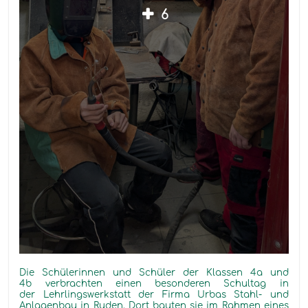
6
Die Schülerinnen und Schüler der Klassen 4a und
4b verbrachten einen besonderen Schultag in
der Lehrlingswerkstatt der Firma
Urbas Stahl- und
Anlagenbau
in Ruden. Dort bauten sie im Rahmen eines