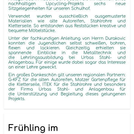
nachhaltigen Upcycling-Projekts sechs neue
Sitzgelegenheiten für unseren Schulhof.
Verwendet wurden ausschließlich ausgemusterte
Materialien wie alte Autoreifen, Stahlrohre und
Kletterseile. So entstanden aus Reststücken kreative und
bequeme Möbelstücke.
Unter der fachkundigen Anleitung von Herrn Durakovic
konnten die Jugendlichen selbst schweißen, bohren,
flexen und lackieren. Gleichzeitig erhielten sie
spannende Einblicke in die Metalltechnik und
die Lehrlingsausbildung bei
Urbas Stahl- und
Anlagenbau. F
ür einige wurde dabei sogar das Interesse
an einer Lehre geweckt.
Ein großes Dankeschön gilt unseren regionalen Partnern:
G-KFZ
für die alten Autoreifen,
Matzer Gartenpflege
für
die Kletterseile,
ITEK
für die Stahlrohre und besonders
der Firma
Urbas Stahl- und Anlagenbau
für
die Unterstützung und Begleitung dieses gelungenen
Projekts.
Frühling im