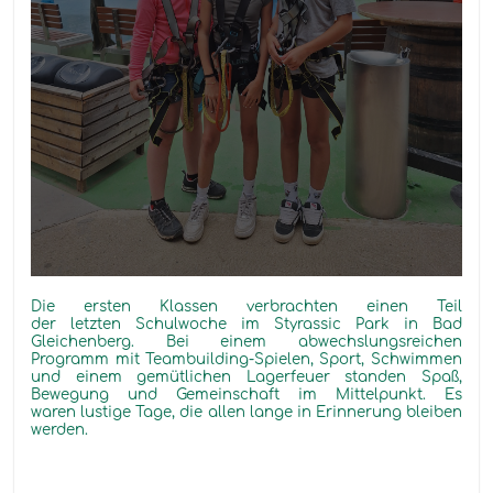
Di
e ersten Klassen verbrachte
n
einen Teil
der
letzte
n
Schulwoche im
Styrassi
c
Park in Bad
Gleichenberg. Bei einem abwechslungsreichen
Programm mit Teambuilding-Spielen, Sport, Schwimmen
und einem gemütlichen Lagerfeuer standen Spaß,
Bewegung und Gemeinschaft im Mittelpunkt. Es
waren
lustige
Tage, die allen lange in Erinnerung bleiben
werden.