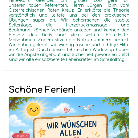
Hilfe-Kurs beendet. Ein großes Lob geht an
unseren
tollen
Referenten, Herrn Jürgen
Haim
vom
Österreichischen Roten Kreuz
. Er erklärte die Theorie
verständlich und leitete uns bei den praktischen
Übungen super an. Wir beherrschen die stabile
Seitenlage,
die Herzdruckmassage
und
Beatmung
,
können Verbände anlegen und kennen den
Einsatz des Defis
und viele weitere Erste
-Hilfe-
Maßnahmen
. Zudem sitzen die Notrufnummern perfekt.
Wir haben gelernt, wie wichtig rasche und richtige Hilfe
im Alltag ist. Durch diesen
lehrreichen
Workshop haben
wir die
Ängste
abgebaut und Sicherheit gewonnen
. Jetzt
sind wir
alle einsatzbereite Lebensretter
im Schulalltag!
Schöne Ferien!