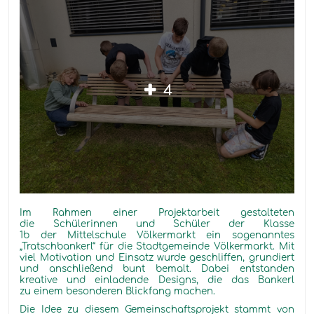
4
Im Rahmen einer Projektarbeit gestalteten
die Schülerinnen und Schüler der Klasse
1b der Mittelschule Völkermarkt ein sogenanntes
„Tratschbankerl“ für die Stadtgemeinde Völkermarkt. Mit
viel Motivation und Einsatz wurde geschliffen, grundiert
und anschließend bunt bemalt. Dabei entstanden
kreative und einladende Designs, die das Bankerl
zu einem besonderen Blickfang machen.
Die Idee zu diesem Gemeinschaftsprojekt stammt von