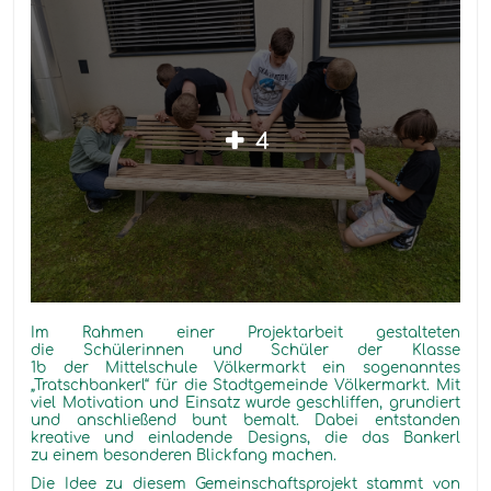
4
Im Rahmen einer Projektarbeit gestalteten
die Schülerinnen und Schüler der Klasse
1b der Mittelschule Völkermarkt ein sogenanntes
„Tratschbankerl“ für die Stadtgemeinde Völkermarkt. Mit
viel Motivation und Einsatz wurde geschliffen, grundiert
und anschließend bunt bemalt. Dabei entstanden
kreative und einladende Designs, die das Bankerl
zu einem besonderen Blickfang machen.
Die Idee zu diesem Gemeinschaftsprojekt stammt von