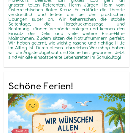
Hilfe-Kurs beendet. Ein großes Lob geht an
unseren
tollen
Referenten, Herrn Jürgen
Haim
vom
Österreichischen Roten Kreuz
. Er erklärte die Theorie
verständlich und leitete uns bei den praktischen
Übungen super an. Wir beherrschen die stabile
Seitenlage,
die Herzdruckmassage
und
Beatmung
,
können Verbände anlegen und kennen den
Einsatz des Defis
und viele weitere Erste
-Hilfe-
Maßnahmen
. Zudem sitzen die Notrufnummern perfekt.
Wir haben gelernt, wie wichtig rasche und richtige Hilfe
im Alltag ist. Durch diesen
lehrreichen
Workshop haben
wir die
Ängste
abgebaut und Sicherheit gewonnen
. Jetzt
sind wir
alle einsatzbereite Lebensretter
im Schulalltag!
Schöne Ferien!