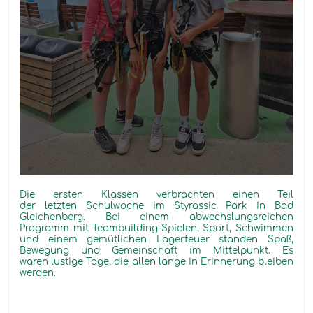
Di
e ersten Klassen verbrachte
n
einen Teil
der
letzte
n
Schulwoche im
Styrassi
c
Park in Bad
Gleichenberg. Bei einem abwechslungsreichen
Programm mit Teambuilding-Spielen, Sport, Schwimmen
und einem gemütlichen Lagerfeuer standen Spaß,
Bewegung und Gemeinschaft im Mittelpunkt. Es
waren
lustige
Tage, die allen lange in Erinnerung bleiben
werden.