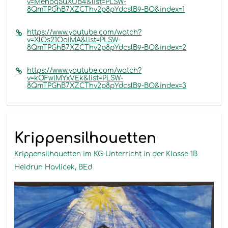
v=Mehog5uXUB4&list=PLSW-
8QmTPGhB7XZCThv2p8pYdcslB9-BO&index=1
https://www.youtube.com/watch?
v=XlOs21OoiMA&list=PLSW-
8QmTPGhB7XZCThv2p8pYdcslB9-BO&index=2
https://www.youtube.com/watch?
v=kOFwlMYxVEk&list=PLSW-
8QmTPGhB7XZCThv2p8pYdcslB9-BO&index=3
Krippensilhouetten
Krippensilhouetten im KG-Unterricht in der Klasse 1B
Heidrun Havlicek, BEd