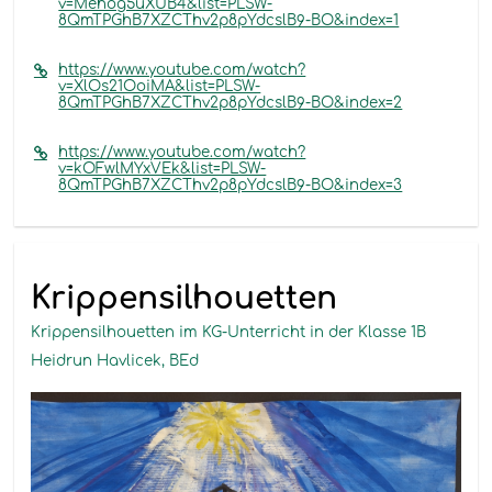
v=Mehog5uXUB4&list=PLSW-
8QmTPGhB7XZCThv2p8pYdcslB9-BO&index=1
https://www.youtube.com/watch?
v=XlOs21OoiMA&list=PLSW-
8QmTPGhB7XZCThv2p8pYdcslB9-BO&index=2
https://www.youtube.com/watch?
v=kOFwlMYxVEk&list=PLSW-
8QmTPGhB7XZCThv2p8pYdcslB9-BO&index=3
Krippensilhouetten
Krippensilhouetten im KG-Unterricht in der Klasse 1B
Heidrun Havlicek, BEd