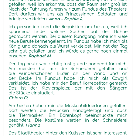
gefallen, weil ich erkannte, dass der Raum sehr groß ist.
Nach der Führung fuhren wir zum Fundus des Theaters.
Dort durften wir uns als Prinzessinnen, Soldaten und
Adelige verkleiden.
Anna - Sophie A.
Ich persönlich fand die Requisiten am besten, weil ich
spannend finde, welche Sachen auf der Bühne
gebraucht werden. Bei diesem Rundgang habe ich viele
neue Berufe kennengelernt. Im Fundus habe ich mich als
König und danach als Wurst verkleidet. Mir hat der Tag
sehr gut gefallen und ich würde es gerne noch einmal
ansehen.
Raphael M.
Der Tag heute war richtig lustig und spannend für mich.
Am meisten hat mir die Schneiderei gefallen und
die wunderschönen Bilder an der Wand und an
der Decke. Im Fundus habe ich mich als Cowgirl
verkleidet. Ich habe mir den Beruf Korrepetitor gemerkt.
Das ist der Klavierspieler, der mit den Sängern
die Stücke einstudiert.
Chiara O.
Am besten haben mir die MaskenbildnerInnen gefallen.
Dort werden die Perücken handgefertigt und auch
die Tiermasken. Ein Bärenkopf beeindruckte mich
besonders. Die Kostüme werden in der Schneiderei
genäht.
Hanna
Das Stadttheater hinter den Kulissen ist sehr interessant.