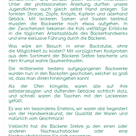
Unter der professionellen Anleitung durften unsere
Jugendlichen auch gleich selbst Hand anlegen. Sie
formten Striezel, Zöpfe, Knöpfe, Kipferln und allerhand
Gebäck. Mit leckeren Samen und Saaten bestreut
mussten die Backwerke noch etwas aufgehen. In
der Zwischenzeit bekamen die Kids vielfältige Einblicke
in die täglichen Arbeitsabläufe des Bäckerhandwerks
und eine exklusive Führung durch die Bäckerei.
Was wäre ein Besuch in einer Backstube, ohne
die Möglichkeit zu kosten? Mit vorzüglichen Kostproben
aus dem Sortiment der Bäckerei Srebre bescherte uns
Herr Krumpl wahre Gaumenfreuden.
Die mittlerweile bestens aufgegangenen Backwerke
wurden nun in den Backofen geschoben, welcher so groß
ist, dass man direkt hineingehen kann!
Als der Ofen klingelte, waren alle auf ihre
selbsterzeugten und duftenden Gebäcke sichtlich stolz,
und schnell waren die Taschen mit den Leckereien
gefüllt.
Es war ein besonderes Erlebnis, wir waren alle begeistert
von der Handwerkskunst, der Qualität der Waren und
natürlich vom Geschmack!
Vielleicht hat die Bäckerei Srebre ja den einen oder
anderen Nachwuchsbäcker oder eine