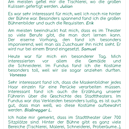
Am meisten gefiel mir die Tischlerei, wo die großen
Kulissen gefertigt werden.
Julian
Es war sehr interessant für mich, weil ich noch nie hinter
der Bühne war. Besonders spannend fand ich die großen
Bühnenbilder und auch die Requisiten.
Erik
Am meisten beeindruckt hat mich, dass es im Theater
so viele Berufe gibt, die man dort lernen kann.
Der eiserne Vorhang, den fand ich besonders
imponierend, weil man als Zuschauer ihn nicht sieht. Er
wird nur bei einem Brand eingesetzt.
Samuel
Heute war für mich ein besonderer Tag. Mich
interessierten vor allem die Gemälde und
die Schneiderei. Im Fundus fand ich die Kostüme
besonders toll, weil wir sie sogar anziehen durften.
Vanessa
Sehr interessant fand ich, dass die Maskenbildner jedes
Haar einzeln für eine Perücke verarbeiten müssen.
Interessant fand ich auch die Erzählung unserer
Führerin über die Geschichte des Stadttheaters. Im
Fundus war das Verkleiden besonders lustig, es ist auch
gut, dass man weiß, wo diese Kostüme aufbewahrt
werden.
Blaßnegger L.
Ich habe mir gemerkt, dass im Stadttheater über 700
Sitzplätze sind. Hinter der Bühne gibt es ganz viele
Bereiche (Tischlerei, Malerei, Schneiderei, Proberäume…),