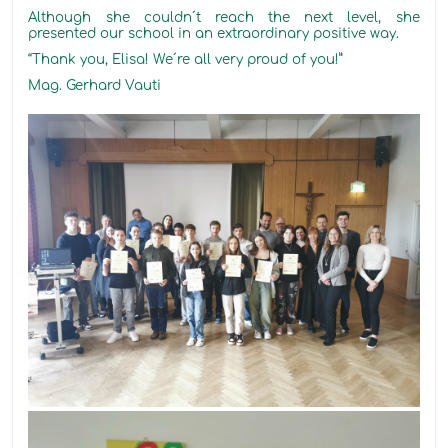
Although she couldn´t reach the next level, she
presented our school in an extraordinary positive way
.
“Thank you, Elisa! W
e´re all
very proud
of
you!”
Mag. Gerhard Vauti