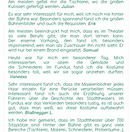
Am meisten gefiel mir die Tischlerei, wo die großen
Kulissen gefertigt werden.
Julian
Es war sehr interessant für mich, weil ich noch nie hinter
der Bühne war. Besonders spannend fand ich die großen
Bühnenbilder und auch die Requisiten.
Erik
Am meisten beeindruckt hat mich, dass es im Theater
so viele Berufe gibt, die man dort lernen kann.
Der eiserne Vorhang, den fand ich besonders
imponierend, weil man als Zuschauer ihn nicht sieht. Er
wird nur bei einem Brand eingesetzt.
Samuel
Heute war für mich ein besonderer Tag. Mich
interessierten vor allem die Gemälde und
die Schneiderei. Im Fundus fand ich die Kostüme
besonders toll, weil wir sie sogar anziehen durften.
Vanessa
Sehr interessant fand ich, dass die Maskenbildner jedes
Haar einzeln für eine Perücke verarbeiten müssen.
Interessant fand ich auch die Erzählung unserer
Führerin über die Geschichte des Stadttheaters. Im
Fundus war das Verkleiden besonders lustig, es ist auch
gut, dass man weiß, wo diese Kostüme aufbewahrt
werden.
Blaßnegger L.
Ich habe mir gemerkt, dass im Stadttheater über 700
Sitzplätze sind. Hinter der Bühne gibt es ganz viele
Bereiche (Tischlerei, Malerei, Schneiderei, Proberäume…),