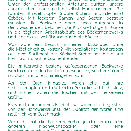
Unter der professionellen Anleitung durften unsere
Jugendlichen auch gleich selbst Hand anlegen. Sie
formten Striezel, Zöpfe, Knöpfe, Kipferln und allerhand
Gebäck. Mit leckeren Samen und Saaten bestreut
mussten die Backwerke noch etwas aufgehen. In
der Zwischenzeit bekamen die Kids vielfältige Einblicke
in die täglichen Arbeitsabläufe des Bäckerhandwerks
und eine exklusive Führung durch die Bäckerei.
Was wäre ein Besuch in einer Backstube, ohne
die Möglichkeit zu kosten? Mit vorzüglichen Kostproben
aus dem Sortiment der Bäckerei Srebre bescherte uns
Herr Krumpl wahre Gaumenfreuden.
Die mittlerweile bestens aufgegangenen Backwerke
wurden nun in den Backofen geschoben, welcher so groß
ist, dass man direkt hineingehen kann!
Als der Ofen klingelte, waren alle auf ihre
selbsterzeugten und duftenden Gebäcke sichtlich stolz,
und schnell waren die Taschen mit den Leckereien
gefüllt.
Es war ein besonderes Erlebnis, wir waren alle begeistert
von der Handwerkskunst, der Qualität der Waren und
natürlich vom Geschmack!
Vielleicht hat die Bäckerei Srebre ja den einen oder
anderen Nachwuchsbäcker oder eine