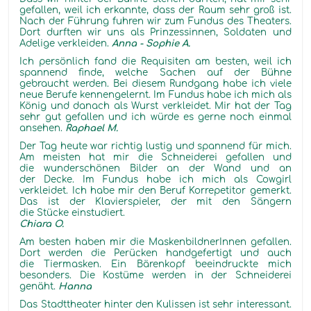
gefallen, weil ich erkannte, dass der Raum sehr groß ist.
Nach der Führung fuhren wir zum Fundus des Theaters.
Dort durften wir uns als Prinzessinnen, Soldaten und
Adelige verkleiden.
Anna - Sophie A.
Ich persönlich fand die Requisiten am besten, weil ich
spannend finde, welche Sachen auf der Bühne
gebraucht werden. Bei diesem Rundgang habe ich viele
neue Berufe kennengelernt. Im Fundus habe ich mich als
König und danach als Wurst verkleidet. Mir hat der Tag
sehr gut gefallen und ich würde es gerne noch einmal
ansehen.
Raphael M.
Der Tag heute war richtig lustig und spannend für mich.
Am meisten hat mir die Schneiderei gefallen und
die wunderschönen Bilder an der Wand und an
der Decke. Im Fundus habe ich mich als Cowgirl
verkleidet. Ich habe mir den Beruf Korrepetitor gemerkt.
Das ist der Klavierspieler, der mit den Sängern
die Stücke einstudiert.
Chiara O.
Am besten haben mir die MaskenbildnerInnen gefallen.
Dort werden die Perücken handgefertigt und auch
die Tiermasken. Ein Bärenkopf beeindruckte mich
besonders. Die Kostüme werden in der Schneiderei
genäht.
Hanna
Das Stadttheater hinter den Kulissen ist sehr interessant.