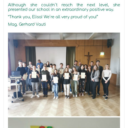
Although she couldn´t reach the next level, she
presented our school in an extraordinary positive way
.
“Thank you, Elisa! W
e´re all
very proud
of
you!”
Mag. Gerhard Vauti