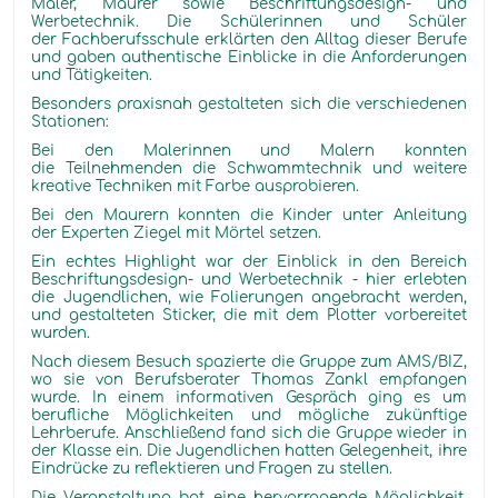
Maler, Maurer sowie Beschriftungsdesign- und
Werbetechnik. Die Schülerinnen und Schüler
der Fachberufsschule erklärten den Alltag dieser Berufe
und gaben authentische Einblicke in die Anforderungen
und Tätigkeiten.
Besonders praxisnah gestalteten sich die verschiedenen
Stationen:
Bei den Malerinnen und Malern konnten
die Teilnehmenden die Schwammtechnik und weitere
kreative Techniken mit Farbe ausprobieren.
Bei den Maurern konnten die Kinder unter Anleitung
der Experten Ziegel mit Mörtel setzen.
Ein echtes Highlight war der Einblick in den Bereich
Beschriftungsdesign- und Werbetechnik - hier erlebten
die Jugendlichen, wie Folierungen angebracht werden,
und gestalteten Sticker, die mit dem Plotter vorbereitet
wurden.
Nach diesem Besuch spazierte die Gruppe zum AMS/BIZ,
wo sie von Berufsberater Thomas Zankl empfangen
wurde. In einem informativen Gespräch ging es um
berufliche Möglichkeiten und mögliche zukünftige
Lehrberufe. Anschließend fand sich die Gruppe wieder in
der Klasse ein. Die Jugendlichen hatten Gelegenheit, ihre
Eindrücke zu reflektieren und Fragen zu stellen.
Die Veranstaltung bot eine hervorragende Möglichkeit,